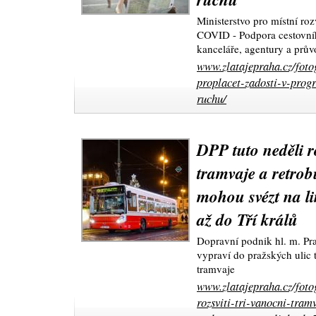
Ministerstvo pro místní ro
COVID - Podpora cestovníh
kanceláře, agentury a prův
www.zlatajepraha.cz/foto
proplacet-zadosti-v-prog
ruchu/
DPP tuto neděli ro
tramvaje a retrobu
mohou svézt na li
až do Tří králů
Dopravní podnik hl. m. Pra
vypraví do pražských ulic 
tramvaje
www.zlatajepraha.cz/foto
rozsviti-tri-vanocni-tram