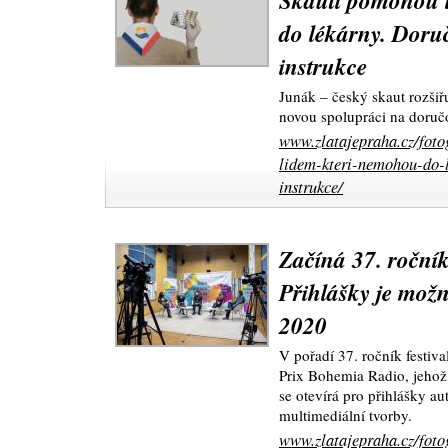
Skauti pomohou 
do lékárny. Doruč
instrukce
Junák – český skaut rozšiř
novou spolupráci na doruč
www.zlatajepraha.cz/foto
lidem-kteri-nemohou-do-l
instrukce/
Začíná 37. roční
Přihlášky je možn
2020
V pořadí 37. ročník festiv
Prix Bohemia Radio, jehož
se otevírá pro přihlášky a
multimediální tvorby.
www.zlatajepraha.cz/foto