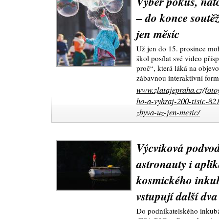
Vyber pokus, nato
– do konce soutě
jen měsíc
Už jen do 15. prosince moh
škol posílat své video pří
proč“, která láká na objevo
zábavnou interaktivní for
www.zlatajepraha.cz/foto
ho-a-vyhraj-200-tisic-82
zbyva-uz-jen-mesic/
Výcviková podvod
astronauty i apl
kosmického inku
vstupují další dva
Do podnikatelského inkub