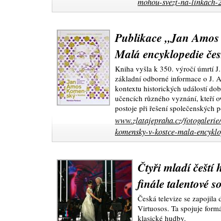
mohou-svezt-na-linkach-2
Publikace „Jan Amos 
Malá encyklopedie čes
Kniha vyšla k 350. výročí úmrtí
základní odborné informace o J.
kontextu historických událostí doby,
učencích různého vyznání, kteří 
postoje při řešení společenských 
www.zlatajepraha.cz/fotogaleri
komensky-v-kostce-mala-encyklo
Čtyři mladí čeští 
finále talentové 
Česká televize se zapojila
Virtuosos. Ta spojuje form
klasické hudby.