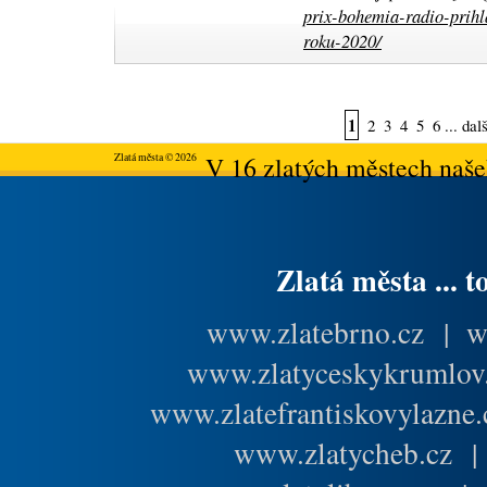
prix-bohemia-radio-prihl
roku-2020/
1
2
3
4
5
6
...
dalš
Zlatá města © 2026
V 16 zlatých městech našeh
Zlatá města ... t
www.zlatebrno.cz
|
w
www.zlatyceskykrumlov
www.zlatefrantiskovylazne.
www.zlatycheb.cz