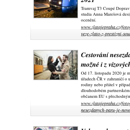
Tramvaj T3 Coupé Dopravn
studia Anna Marešová desig
ocenění.
www.zlatajepraha.cz/foto
veze-zlato-z-prestizni-s
Cestování nesezd
možné i z vízovýc
Od 17. listopadu 2020 je m
úřadech ČR v zahraničí o 
rodiny nebo přátel v případ
dlouhodobém partnerském
občanem EU s přechodný
www.zlatajepraha.cz/foto
nesezdanych-paru-je-nove