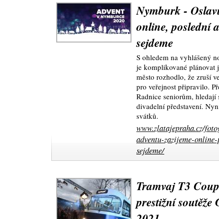
Nymburk - Oslavu
online, poslední a
sejdeme
S ohledem na vyhlášený no
je komplikované plánovat ja
město rozhodlo, že zruší v
pro veřejnost připravilo. P
Radnice seniorům, hledají 
divadelní představení. Nyn
svátků.
www.zlatajepraha.cz/foto
adventu-zazijeme-online-
sejdeme/
Tramvaj T3 Coupé 
prestižní soutěž
2021