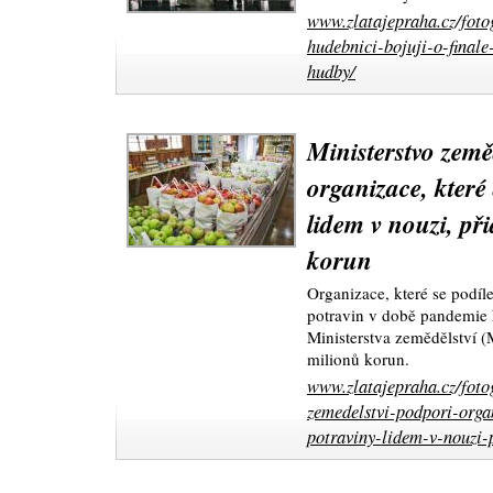
www.zlatajepraha.cz/fotog
hudebnici-bojuji-o-finale
hudby/
Ministerstvo země
organizace, které 
lidem v nouzi, př
korun
Organizace, které se podíle
potravin v době pandemie 
Ministerstva zemědělství (
milionů korun.
www.zlatajepraha.cz/foto
zemedelstvi-podpori-organ
potraviny-lidem-v-nouzi-