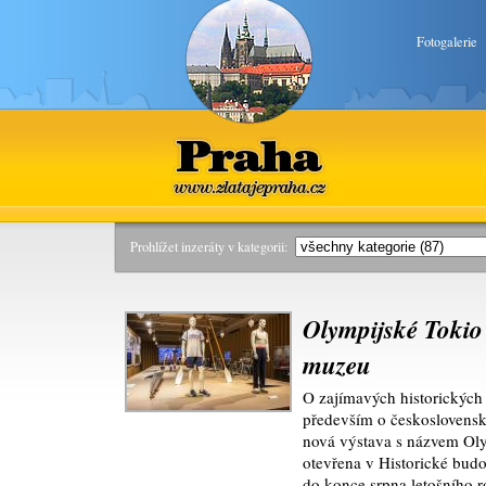
Fotogalerie
Praha
www.zlatajepraha.cz
Prohlížet inzeráty v kategorii:
Olympijské Tokio
muzeu
O zajímavých historických 
především o československ
nová výstava s názvem Olym
otevřena v Historické bud
do konce srpna letošního r