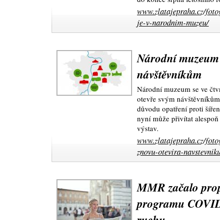
www.zlatajepraha.cz/foto
je-v-narodnim-muzeu/
Národní muzeum s
návštěvníkům
Národní muzeum se ve čtvr
otevře svým návštěvníkům.
důvodu opatření proti šíře
nyní může přivítat alespoň
výstav.
www.zlatajepraha.cz/fot
znovu-otevira-navstevnik
MMR začalo propl
programu COVID 
ruchu