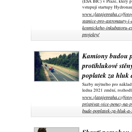
(ESA BIC) v Praze, který p
vstupují startupy Hydronau
www.zlatajepraha.cz/foto
stanice-pro-astronauty-i
kosmickeho-inkubatoru-es
projekty/
Kamiony budou př
protihlukové stě
poplatek za hluk 
Sazby mýtného pro nákladn
ledna 2021 změní, rozhodl
www.zlatajepraha.cz/fot
prispivat-vice-penez-na-
bude-poplatek-za-hluk-a-z