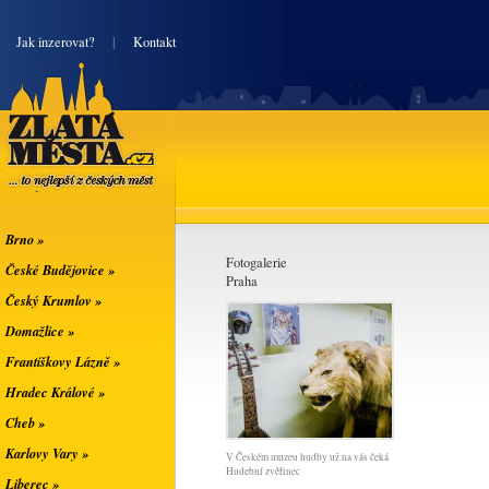
|
Jak inzerovat?
|
Kontakt
Zlatá města
... to nejlepší z
českých měst
Brno »
Fotogalerie
České Budějovice »
Praha
Český Krumlov »
Domažlice »
Františkovy Lázně »
Hradec Králové »
Cheb »
Karlovy Vary »
V Českém muzeu hudby už na vás čeká
Hudební zvěřinec
Liberec »