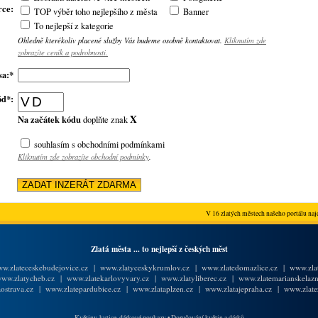
rce:
TOP výběr toho nejlepšího z města
Banner
To nejlepší z kategorie
Ohledně kterékoliv placené služby Vás budeme osobně kontaktovat.
Kliknutím zde
zobrazíte ceník a podrobnosti.
sa:*
ód*:
X
Na začátek kódu
doplňte znak
souhlasím s obchodními podmínkami
Kliknutím zde zobrazíte obchodní podmínky
.
V 16 zlatých městech našeho portálu najd
Zlatá města ... to nejlepší z českých měst
w.zlateceskebudejovice.cz
|
www.zlatyceskykrumlov.cz
|
www.zlatedomazlice.cz
|
www.zlat
ww.zlatycheb.cz
|
www.zlatekarlovyvary.cz
|
www.zlatyliberec.cz
|
www.zlatemarianskelazn
ostrava.cz
|
www.zlatepardubice.cz
|
www.zlataplzen.cz
|
www.zlatajepraha.cz
|
www.zlate
Květiny, kytice, dárkové poukazy
•
Doručování květin a dárků