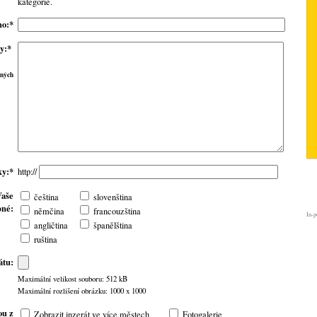
kategorie.
no:*
y:*
žných
ky:*
http://
Vaše
čeština
slovenština
pné:
němčina
francouzština
In-p
angličtina
španělština
ruština
átu:
Maximální velikost souboru: 512 kB
Maximální rozlišení obrázku: 1000 x 1000
ou z
Zobrazit inzerát ve více městech
Fotogalerie