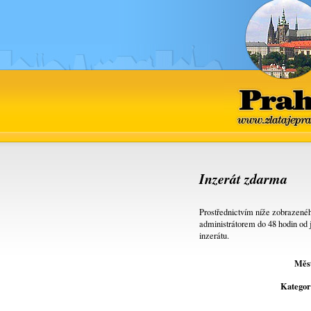
Praha
www.zlatajepra
Inzerát zdarma
Prostřednictvím níže zobrazenéh
administrátorem do 48 hodin od 
inzerátu.
Měs
Kategor