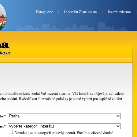
Fotogalerie
|
O portálu Zlatá města
|
Inzerát zdarma
ha.cz
o formuláře můžete zadat Váš inzerát zdarma. Váš inzerát se objeví po schválení
jeho podání. Hvězdičkou * označené položky je nutné vyplnit pro úspěšné zadání
to:*
ie:*
Nenalezl jsem kategorii pro svůj inzerát. Prosím o zřízení vhodné