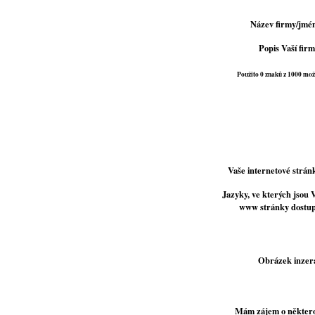
Název firmy/jmé
Popis Vaší firm
Použito 0 znaků z 1000 mo
Vaše internetové strán
Jazyky, ve kterých jsou 
www stránky dostu
Obrázek inzer
Mám zájem o někter