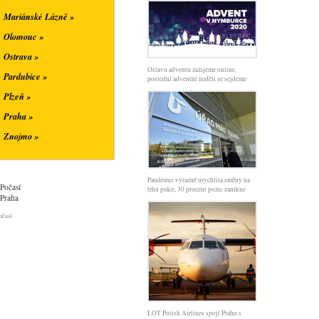
Mariánské Lázně »
Olomouc »
Ostrava »
Oslavu adventu zažijeme online,
Pardubice »
poslední adventní neděli se sejdeme
Plzeň »
Praha »
Znojmo »
Pandemie výrazně urychlila změny na
Počasí
trhu práce, 30 procent pozic zanikne
Praha
očasí
LOT Polish Airlines spojí Prahu s