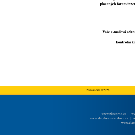
placených forem inze
Vaše e-mailová adre
kontrolní k
Zlatá města © 2026
www.zlatebrno.cz
|
ww
www.zlatyhradeckralove.cz
|
w
www.zlata