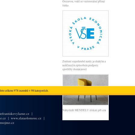
Ostravou, vrátí se vnitrostátní přímá
linka
Zrušení superhrubé mzdy je drahým a
neúčinným způsobem podpory
spotřeby domácností
ete celkem 978 inzerátů v 98 kategoriích.
Nábytkáři MENDELU získali pět cen
efrantiskovylazne.cz
|
e.cz
|
www.zlataolomouc.cz
|
znojmo.cz