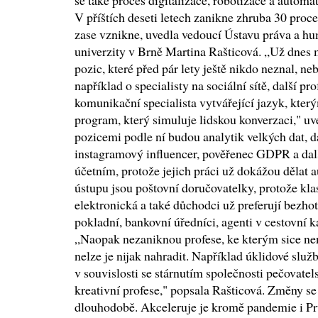
se také proces digitalizace, robotizace a automa
V příštích deseti letech zanikne zhruba 30 procen
zase vznikne, uvedla vedoucí Ústavu práva a 
univerzity v Brně Martina Rašticová. „Už dnes
pozic, které před pár lety ještě nikdo neznal, ne
například o specialisty na sociální sítě, další pr
komunikační specialista vytvářející jazyk, kter
program, který simuluje lidskou konverzaci," u
pozicemi podle ní budou analytik velkých dat, dá
instagramový influencer, pověřenec GDPR a da
účetním, protože jejich práci už dokážou dělat
ústupu jsou poštovní doručovatelky, protože kla
elektronická a také důchodci už preferují bezhot
pokladní, bankovní úředníci, agenti v cestovní ka
„Naopak nezaniknou profese, ke kterým sice nen
nelze je nijak nahradit. Například úklidové sl
v souvislosti se stárnutím společnosti pečovate
kreativní profese," popsala Rašticová. Změny se
dlouhodobě. Akceleruje je kromě pandemie i Pr