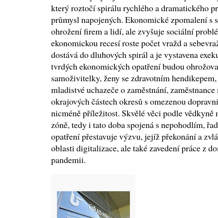
který roztočí spirálu rychlého a dramatického 
průmysl napojených. Ekonomické zpomalení s se
ohrožení firem a lidí, ale zvyšuje sociální prob
ekonomickou recesí roste počet vražd a sebevražd
dostává do dluhových spirál a je vystavena ex
tvrdých ekonomických opatření budou ohrožovat
samoživitelky, ženy se zdravotním hendikepem, 
mladistvé uchazeče o zaměstnání, zaměstnance n
okrajových částech okresů s omezenou dopravní 
nicméně příležitost. Skvělé věci podle vědkyně 
zóně, tedy i tato doba spojená s nepohodlím, ř
opatření přestavuje výzvu, jejíž překonání a zv
oblasti digitalizace, ale také zavedení práce z 
pandemii.