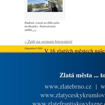
Pandemie výrazně urychlila změny
na trhu práce, 30 procent pozic
zanikne
...>
« Zpět na seznam fotogalerií
Zlatá města © 2026
V 16 zlatých městech našeh
Zlatá města ... t
www.zlatebrno.cz
|
w
www.zlatyceskykrumlov
www.zlatefrantiskovylazne.