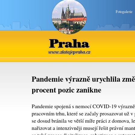
Fotogalerie
Praha
www.zlatajepraha.cz
Pandemie výrazně urychlila změ
procent pozic zanikne
Pandemie spojená s nemocí COVID-19 výrazně u
pracovním trhu, které se začaly prosazovat už v
se dosud bránila ve větší míře práci z domova, l
nařizovat a intenzivněji musejí řešit právní man