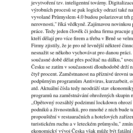
jevytvoření tzv. inteligentní továrny. Digitaliza
výrobních procesů se pak logicky odrazí také 
vyvolané Průmyslem 4.0 budou polarizovat trh p
nerovnosti," říká vědkyně. Zajímavou novinkou p
práce. Tedy jeden člověk či jedna firma pracuje 
kteří dělají pro více firem a třeba v Brně se velm
Firmy zjistily, že je pro ně levnější některé čin
nesnažit se někoho vychovávat pro danou práci. 
současné době dělat přes počítač na dálku," uv
Česku se zatím v současnosti dlouhodobě drží n
čtyř procent. Zaměstnanost na příznivé úrovni u
podpůrným programům Antivirus, kurzarbeit, 
atd. Aktuální čísla tedy neodráží stav ekonomik
programů na zaměstnávání ohrožených skupin na
„Opětovný rozsáhlý podzimní lockdown ohrozí e
podniků a živnostníků, pro mnohé z nich bude t
propouštění v restauračních a hotelových zaříze
turistickém ruchu a v leteckém průmyslu," zmín
ekonomický vývoj Česka však může být fatální 