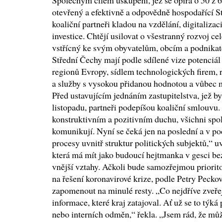
Společným cílem uskupení, jež se opírá o 50 z 6
otevřený a efektivně a odpovědně hospodařící S
koaliční partneři kladou na vzdělání, digitalizac
investice. Chtějí usilovat o všestranný rozvoj ce
vstřícný ke svým obyvatelům, obcím a podnikat
Střední Čechy mají podle sdílené vize potenciál 
regionů Evropy, sídlem technologických firem,
a služby s vysokou přidanou hodnotou a vůbec m
Před ustavujícím jednáním zastupitelstva, jež b
listopadu, partneři podepíšou koaliční smlouvu.
konstruktivním a pozitivním duchu, všichni spo
komunikují. Nyní se čeká jen na poslední a v po
procesy uvnitř struktur politických subjektů,“ 
která má mít jako budoucí hejtmanka v gesci bez
vnější vztahy. Ačkoli bude samozřejmou priorito
na řešení koronavirové krize, podle Petry Pecko
zapomenout na minulé resty. „Co nejdříve zveř
informace, které kraj zatajoval. Ať už se to týk
nebo interních odměn,“ řekla. „Jsem rád, že mů