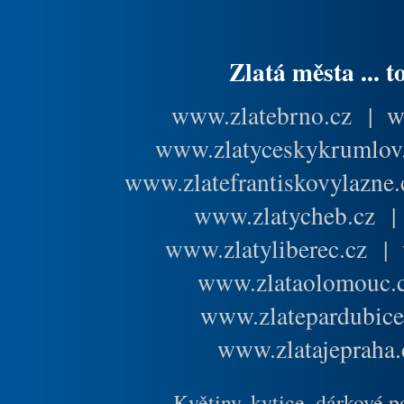
Zlatá města ... t
www.zlatebrno.cz
|
w
www.zlatyceskykrumlov
www.zlatefrantiskovylazne.
www.zlatycheb.cz
www.zlatyliberec.cz
|
www.zlataolomouc.
www.zlatepardubice
www.zlatajepraha.
Květiny, kytice, dárkové 