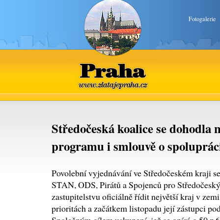
Fotogalerie
Praha
www.zlatajepraha.cz
Středočeská koalice se dohodla 
programu i smlouvě o spoluprác
Povolební vyjednávání ve Středočeském kraji se
STAN, ODS, Pirátů a Spojenců pro Středočeský k
zastupitelstvu oficiálně řídit největší kraj v z
prioritách a začátkem listopadu její zástupci p