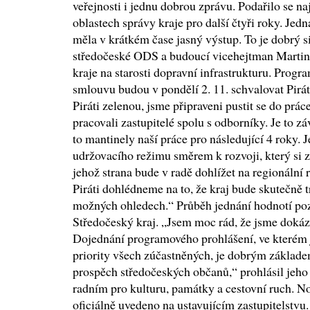
veřejnosti i jednu dobrou zprávu. Podařilo se n
oblastech správy kraje pro další čtyři roky. Jedn
měla v krátkém čase jasný výstup. To je dobrý s
středočeské ODS a budoucí vicehejtman Martin
kraje na starosti dopravní infrastrukturu. Progr
smlouvu budou v pondělí 2. 11. schvalovat Pirát
Piráti zelenou, jsme připraveni pustit se do pr
pracovali zastupitelé spolu s odborníky. Je to 
to mantinely naší práce pro následující 4 roky. J
udržovacího režimu směrem k rozvoji, který si za
jehož strana bude v radě dohlížet na regionální
Piráti dohlédneme na to, že kraj bude skutečně 
možných ohledech.“ Průběh jednání hodnotí poz
Středočeský kraj. „Jsem moc rád, že jsme dokáz
Dojednání programového prohlášení, ve kterém
priority všech zúčastněných, je dobrým základe
prospěch středočeských občanů,“ prohlásil jeho l
radním pro kulturu, památky a cestovní ruch. N
oficiálně uvedeno na ustavujícím zastupitelstvu