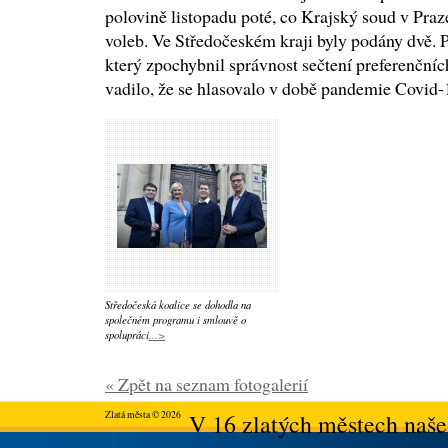
polovině listopadu poté, co Krajský soud v Praz
voleb. Ve Středočeském kraji byly podány dvě. 
který zpochybnil správnost sečtení preferenčníc
vadilo, že se hlasovalo v době pandemie Covid-
Středočeská koalice se dohodla na
společném programu i smlouvě o
spolupráci
...>
« Zpět na seznam fotogalerií
Zlatá města © 2026
V 16 zlatých městech našeh