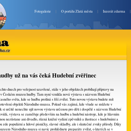
Fotogalerie
|
O portálu Zlatá města
|
Inzerát zdarma
ha.cz
dby už na vás čeká Hudební zvěřinec
hto dnech pro veřejnost uzavřené, stále v jeho objektech probíhají přípravy na
 i v Českém muzeu hudby. Tam nyní vznikla nová výstava s názvem Hudební
asného světa, kde se hudba prolíná s říší zvířat. Tuto novou výstavu budete mít
uotevření objektů Národního muzea. Pokud vás zajímá, kde všude se můžete v
k si určitě nenechte ujít novou výstavu určenou pro děti i dospělé s názvem Hudební
ovídá, výstava se zaměřuje především na hudbu a hudební nástroje, kde je hlavním
nou nezůstane ani divadlo, různá knižní vydání zpěvníků a ilustrace s hudebními a
u zde populární a lidové písničky, slavné skladby, ale i skutečné zvuky přírody. Díky
uzeem Národního muzea si navíc prohlédnete preparáty zvířat, o kterých se v