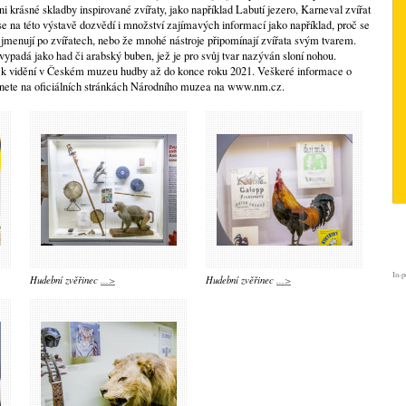
i krásné skladby inspirované zvířaty, jako například Labutí jezero, Karneval zvířat
e na této výstavě dozvědí i množství zajímavých informací jako například, proč se
ů jmenují po zvířatech, nebo že mnohé nástroje připomínají zvířata svým tvarem.
ý vypadá jako had či arabský buben, jež je pro svůj tvar nazýván sloní nohou.
 k vidění v Českém muzeu hudby až do konce roku 2021. Veškeré informace o
znete na oficiálních stránkách Národního muzea na www.nm.cz.
In-p
Hudební zvěřinec
...>
Hudební zvěřinec
...>