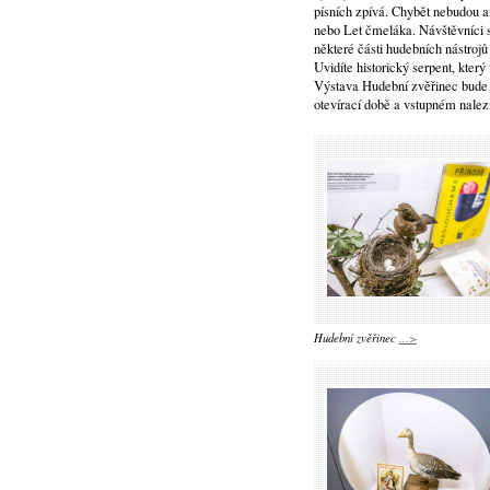
písních zpívá. Chybět nebudou an
nebo Let čmeláka. Návštěvníci s
některé části hudebních nástroj
Uvidíte historický serpent, kter
Výstava Hudební zvěřinec bude
otevírací době a vstupném nale
Hudební zvěřinec
...>