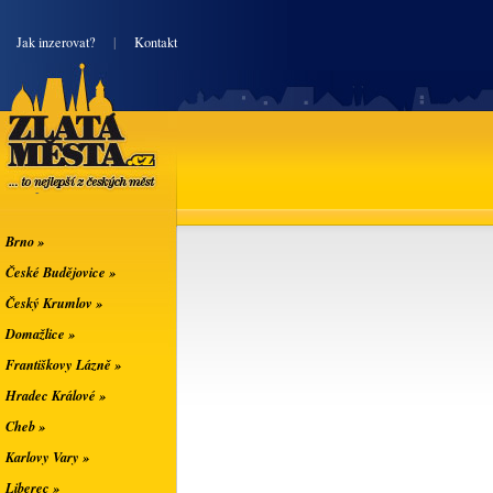
|
Jak inzerovat?
|
Kontakt
Zlatá města
... to nejlepší z
českých měst
Brno »
České Budějovice »
Český Krumlov »
Domažlice »
Františkovy Lázně »
Hradec Králové »
Cheb »
Karlovy Vary »
Liberec »