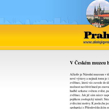
Praha
www.zlatajepra
V Českém muzeu hu
Ačkoliv je Národní muzeum v těc
nové výstavy a nejinak tomu je
zvěřinec, která vás zavede do úž
možnost navštívit hned po znov
hudbě setkatse světem zvířat, pa
zvěřinec. Jak již sám název nap
pojítkem zoologický námět. Stra
zvířecími motivy. K poslechu jso
spolupráci s Přírodovědeckým m