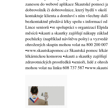
zanesou do webové aplikace Skautské pomoci j
dobrovolník či dobrovolnice, který bydlí v okolí 
kontaktuje klienta a domluví s ním všechny dalš
bezkontaktně předává léky spolu s informací o
Lince seniorů •ve spolupráci s organizací Elpid
měsíců •skauti a skautky zajišťují nákupy základ
pochůzky (například návštěvu pošty) a vyzvedává
ohrožených skupin mohou volat na 800 200 007 
•www.skautskapomoc.cz Skautská pomoc lékárn
lékárnickou komorou •skauti a skautky zajišťují
zdravotnických prostředků •senioři, lidé z ohrož
mohou volat na linku 608 737 587 •www.skaut