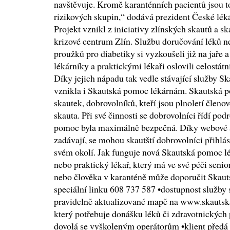
navštěvuje. Kromě karanténních pacientů jsou to
rizikových skupin,“ dodává prezident České lé
Projekt vznikl z iniciativy zlínských skautů a sk
krizové centrum Zlín. Službu doručování léků n
proužků pro diabetiky si vyzkoušeli již na jaře 
lékárníky a praktickými lékaři oslovili celostát
Díky jejich nápadu tak vedle stávající služby 
vznikla i Skautská pomoc lékárnám. Skautská p
skautek, dobrovolníků, kteří jsou plnoletí členo
skauta. Při své činnosti se dobrovolníci řídí p
pomoc byla maximálně bezpečná. Díky webové ap
zadávají, se mohou skautští dobrovolníci přihlá
svém okolí. Jak funguje nová Skautská pomoc l
nebo praktický lékař, který má ve své péči seni
nebo člověka v karanténě může doporučit Skaut
speciální linku 608 737 587 •dostupnost služby 
pravidelně aktualizované mapě na www.skautsk
který potřebuje donášku léků či zdravotnických p
dovolá se vyškoleným operátorům •klient předá p