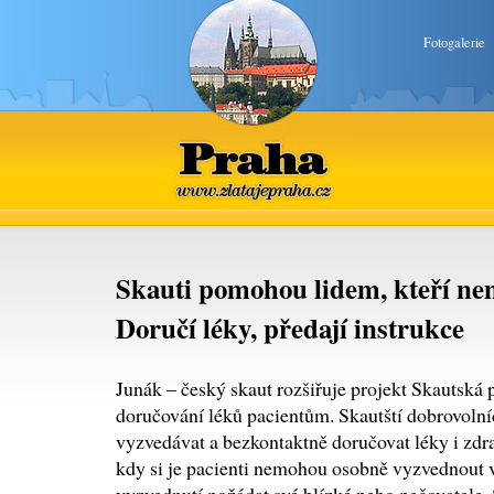
Fotogalerie
Praha
www.zlatajepraha.cz
Skauti pomohou lidem, kteří ne
Doručí léky, předají instrukce
Junák – český skaut rozšiřuje projekt Skautská
doručování léků pacientům. Skautští dobrovolní
vyzvedávat a bezkontaktně doručovat léky i zdra
kdy si je pacienti nemohou osobně vyzvednout v