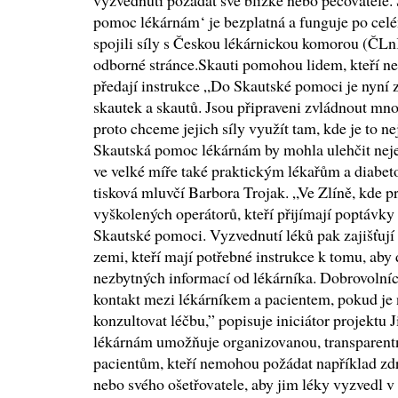
vyzvednutí požádat své blízké nebo pečovatele.
pomoc lékárnám‘ je bezplatná a funguje po celé
spojili síly s Českou lékárnickou komorou (ČLnK
odborné stránce.Skauti pomohou lidem, kteří n
předají instrukce „Do Skautské pomoci je nyní 
skautek a skautů. Jsou připraveni zvládnout mn
proto chceme jejich síly využít tam, kde je to 
Skautská pomoc lékárnám by mohla ulehčit neje
ve velké míře také praktickým lékařům a diabet
tisková mluvčí Barbora Trojak. „Ve Zlíně, kde pro
vyškolených operátorů, kteří přijímají poptávky
Skautské pomoci. Vyzvednutí léků pak zajišťují 
zemi, kteří mají potřebné instrukce k tomu, aby 
nezbytných informací od lékárníka. Dobrovolní
kontakt mezi lékárníkem a pacientem, pokud je 
konzultovat léčbu,” popisuje iniciátor projektu
lékárnám umožňuje organizovanou, transparent
pacientům, kteří nemohou požádat například zd
nebo svého ošetřovatele, aby jim léky vyzvedl v