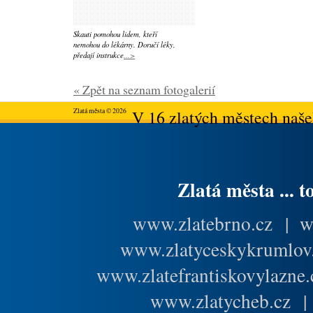
Skauti pomohou lidem, kteří
nemohou do lékárny. Doručí léky,
předají instrukce
...>
« Zpět na seznam fotogalerií
Zlatá města © 2026
V 16 zlatých městech našeh
Zlatá města ... t
www.zlatebrno.cz
|
w
www.zlatyceskykrumlov
www.zlatefrantiskovylazne.
www.zlatycheb.cz