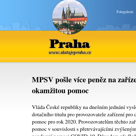
Fotogalerie
Praha
www.zlatajepraha.cz
MPSV pošle více peněz na zaříze
okamžitou pomoc
Vláda České republiky na dnešním jednání vyslo
dotačního titulu pro provozovatele zařízení pro
pomoc pro rok 2020. Provozovatelům těchto zaří
pomoc v souvislosti s přetrvávajícími zvýšenými