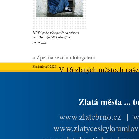
MPSV pošle více peněz na zařízení
pro děti vyžadující okamžitou
pomoc
...>
« Zpět na seznam fotogalerií
Zlatá města © 2026
V 16 zlatých městech našeh
Zlatá města ... t
www.zlatebrno.cz
|
w
www.zlatyceskykrumlov