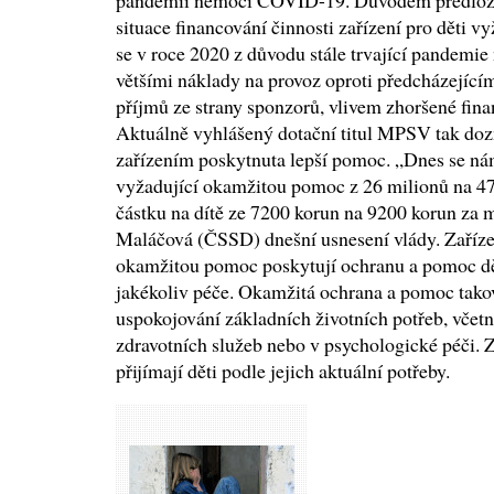
pandemií nemoci COVID-19. Důvodem předložení
situace financování činnosti zařízení pro děti 
se v roce 2020 z důvodu stále trvající pandem
většími náklady na provoz oproti předcházející
příjmů ze strany sponzorů, vlivem zhoršené fina
Aktuálně vyhlášený dotační titul MPSV tak doz
zařízením poskytnuta lepší pomoc. „Dnes se nám
vyžadující okamžitou pomoc z 26 milionů na 47
částku na dítě ze 7200 korun na 9200 korun za m
Maláčová (ČSSD) dnešní usnesení vlády. Zařízen
okamžitou pomoc poskytují ochranu a pomoc dět
jakékoliv péče. Okamžitá ochrana a pomoc tak
uspokojování základních životních potřeb, včetně
zdravotních služeb nebo v psychologické péči. Za
přijímají děti podle jejich aktuální potřeby.