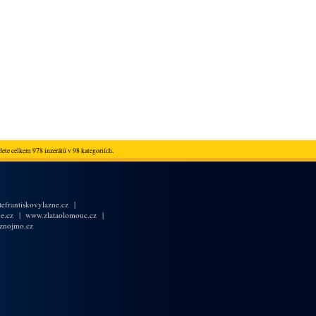
ete celkem 978 inzerátů v 98 kategoriích.
efrantiskovylazne.cz
|
e.cz
|
www.zlataolomouc.cz
|
znojmo.cz