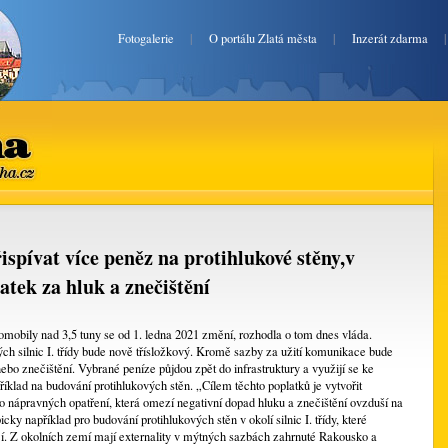
Fotogalerie
|
O portálu Zlatá města
|
Inzerát zdarma
ha.cz
pívat více peněz na protihlukové stěny,v
tek za hluk a znečištění
mobily nad 3,5 tuny se od 1. ledna 2021 změní, rozhodla o tom dnes vláda.
rých silnic I. třídy bude nově třísložkový. Kromě sazby za užití komunikace bude
ebo znečištění. Vybrané peníze půjdou zpět do infrastruktury a využijí se ke
klad na budování protihlukových stěn. „Cílem těchto poplatků je vytvořit
do nápravných opatření, která omezí negativní dopad hluku a znečištění ovzduší na
icky například pro budování protihlukových stěn v okolí silnic I. třídy, které
bcí. Z okolních zemí mají externality v mýtných sazbách zahrnuté Rakousko a