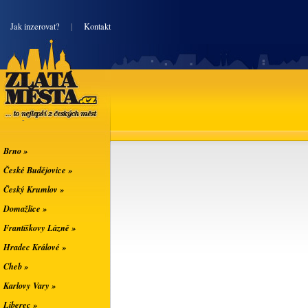
|
Jak inzerovat?
|
Kontakt
Zlatá města
... to nejlepší z
českých měst
Brno »
České Budějovice »
Český Krumlov »
Domažlice »
Františkovy Lázně »
Hradec Králové »
Cheb »
Karlovy Vary »
Liberec »