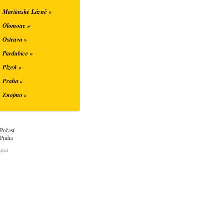
Mariánské Lázně »
Olomouc »
Ostrava »
Pardubice »
Plzeň »
Praha »
Znojmo »
Počasí
Praha
očasí