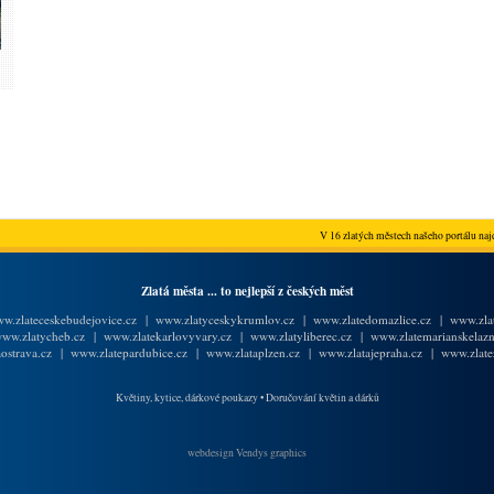
V 16 zlatých městech našeho portálu najd
Zlatá města ... to nejlepší z českých měst
w.zlateceskebudejovice.cz
|
www.zlatyceskykrumlov.cz
|
www.zlatedomazlice.cz
|
www.zlat
ww.zlatycheb.cz
|
www.zlatekarlovyvary.cz
|
www.zlatyliberec.cz
|
www.zlatemarianskelazn
ostrava.cz
|
www.zlatepardubice.cz
|
www.zlataplzen.cz
|
www.zlatajepraha.cz
|
www.zlate
Květiny, kytice, dárkové poukazy
•
Doručování květin a dárků
webdesign Vendys graphics