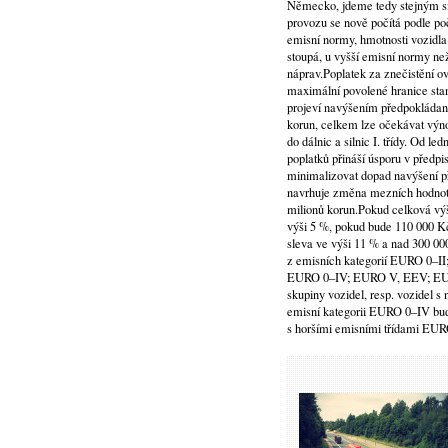
Německo, jdeme tedy stejným sm
provozu se nově počítá podle poč
emisní normy, hmotnosti vozidla
stoupá, u vyšší emisní normy než
náprav.Poplatek za znečistění o
maximální povolené hranice sta
projeví navýšením předpokládan
korun, celkem lze očekávat výnos
do dálnic a silnic I. třídy. Od
poplatků přináší úsporu v předp
minimalizovat dopad navýšení p
navrhuje změna mezních hodnot 
milionů korun.Pokud celková vý
výši 5 %, pokud bude 110 000 Kč
sleva ve výši 11 % a nad 300 00
z emisních kategorií EURO 0–II
EURO 0–IV; EURO V, EEV; EURO 
skupiny vozidel, resp. vozidel 
emisní kategorii EURO 0–IV budo
s horšími emisními třídami EURO