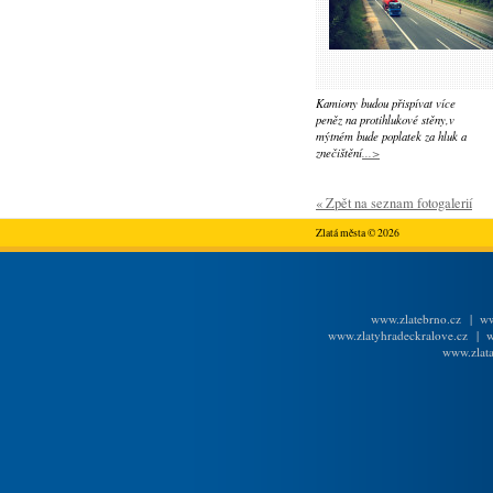
Kamiony budou přispívat více
peněz na protihlukové stěny,v
mýtném bude poplatek za hluk a
znečištění
...>
« Zpět na seznam fotogalerií
Zlatá města © 2026
www.zlatebrno.cz
|
ww
www.zlatyhradeckralove.cz
|
w
www.zlata