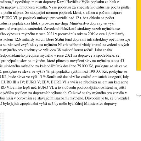
ěrem,“ vysvětluje ministr dopravy Karel Havlíček.Výše poplatku za hluk z
tu náprav a hmotnosti vozidla. Výše poplatku za znečištění ovzduší se počítá podle
 a počtu náprav. Se stoupající normou poplatek klesá, s váhou a počtem náprav
 EURO VI, je poplatek nulový i pro vozidla nad 12 t. bez ohledu na počet
vzduší a poplatek za hluk z provozu navrhuje Ministerstvo dopravy ve výši
novené evropskou směrnicí. Zavedení třísložkové struktury sazeb mýtného se
ého výnosu z mýtného v roce 2021 v porovnání s rokem 2019 o cca 1,6 miliardy
 kolem 12,6 miliardy korun, které Státní fond dopravní infrastruktury opět investuje
 ledna se zároveň zvýší slevy na mýtném Návrh nařízení vlády kromě zavedení nových
isu mýtného pro autobusy ve výši cca 38 milionů korun ročně. Jako snaha
ředpokládaného předpisu mýtného v roce 2021 na dopravce a spotřebitele, se
pro výpočet slev na mýtném, které přinesou navýšení slev na mýtném o cca 43
še uloženého mýtného za kalendářní rok dosáhne 75 000 Kč, poskytne se sleva ve
, poskytne se sleva ve výši 8 %, při poplatku vyšším než 190 000 Kč, poskytne se
0 Kč, bude sleva ve výši 13 %.Současně dochází ke změně emisních kategorií, kdy
; EURO III a IV; EURO V; EEV, EURO VI a vyšší se přechází na emisní kategorie
VI; emise lepší než EURO VI, a to z důvodu podrobnějšího rozlišení největší
s největším podílem na dopravních výkonech. Celkové sazby mýtného pro vozidla v
In-p
u nižší v porovnání se stávajícími sazbami mýtného. Důvodem je to, že u vozidel
 bylo jejich zpoplatnění vyšší než by mělo být. Zdroj Ministerstvo dopravy