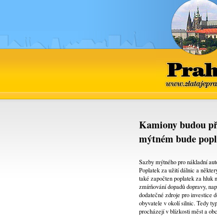
Praha
www.zlatajepra
Kamiony budou přis
mýtném bude popla
Sazby mýtného pro nákladní auto
Poplatek za užití dálnic a někte
také započten poplatek za hluk n
zmírňování dopadů dopravy, napří
dodatečné zdroje pro investice 
obyvatele v okolí silnic. Tedy typ
procházejí v blízkosti měst a o