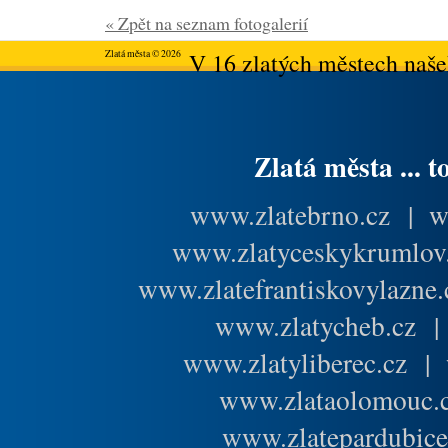
« Zpět na seznam fotogalerií
Zlatá města © 2026
V 16 zlatých městech našeh
Zlatá města ... t
www.zlatebrno.cz
|
w
www.zlatyceskykrumlov
www.zlatefrantiskovylazne.
www.zlatycheb.cz
www.zlatyliberec.cz
|
www.zlataolomouc.
www.zlatepardubice