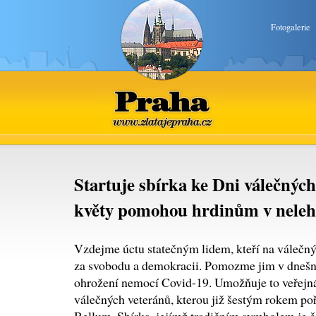
Fotogalerie
Praha
www.zlatajepraha.cz
Startuje sbírka ke Dni válečnýc
květy pomohou hrdinům v neleh
Vzdejme úctu statečným lidem, kteří na válečnýc
za svobodu a demokracii. Pomozme jim v dnešní 
ohrožení nemocí Covid-19. Umožňuje to veřejná 
válečných veteránů, kterou již šestým rokem po