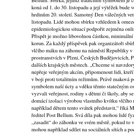
Bellum. Sbírka, jejímž tradičním symbolem je č
koná od 1. do 30. listopadu a její výtěžek bude
hrdinům 20. století. Samotný Den válečných vet
listopadu. Lidé mohou sbírku vzhledem k omeze
epidemiologickou situací podpořit zejména onl
Přispět je možno libovolnou částkou, minimální
korun. Za každý příspěvek pak organizátoři sbí
vlčího máku na záhonu na náměstí Republiky v 
prostranstvích v Plzni, Českých Budějovicích, P
dalších krajských městech. „Chceme si navzdory
nepřeje veřejným akcím, připomenout lidi, kteří 
v boji proti totalitním režimům. Právě maková p
symbolem naší úcty a vděku těmto statečným o
vyzvali veřejnost, rodiny s dětmi či školy, aby se 
domácí izolaci výrobou vlastního kvítku vlčího m
například dětem tento svátek představit,“ říká 
ředitel Post Bellum. Svá díla pak mohou lidé fy
„zasadit“ do záhonku ve svém městě, pokud to vl
mohou například sdílet na sociálních sítích a p