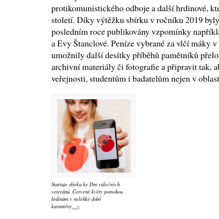
protikomunistického odboje a další hrdinové, kteř
století. Díky výtěžku sbírku v ročníku 2019 byl
posledním roce publikovány vzpomínky napříkl
a Evy Štanclové. Peníze vybrané za vlčí máky v
umožnily další desítky příběhů pamětníků přeloži
archivní materiály či fotografie a připravit tak, 
veřejnosti, studentům i badatelům nejen v oblasti
Startuje sbírka ke Dni válečných
veteránů. Červené květy pomohou
hrdinům v nelehké době
karantény
...>