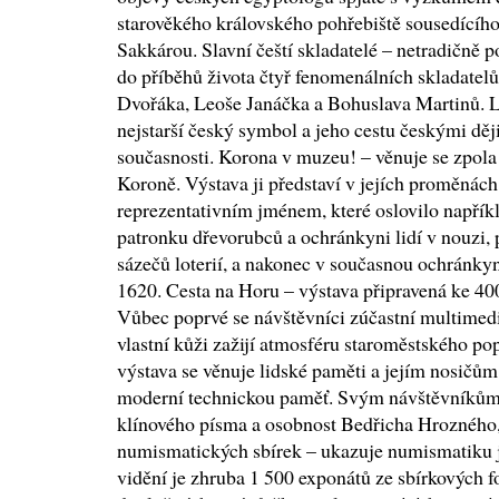
starověkého královského pohřebiště sousedícího 
Sakkárou. Slavní čeští skladatelé – netradičně 
do příběhů života čtyř fenomenálních skladatel
Dvořáka, Leoše Janáčka a Bohuslava Martinů. 
nejstarší český symbol a jeho cestu českými děj
současnosti. Korona v muzeu! – věnuje se zpola
Koroně. Výstava ji představí v jejích proměnác
reprezentativním jménem, které oslovilo napříkl
patronku dřevorubců a ochránkyni lidí v nouzi,
sázečů loterií, a nakonec v současnou ochránky
1620. Cesta na Horu – výstava připravená ke 400
Vůbec poprvé se návštěvníci zúčastní multimedi
vlastní kůži zažijí atmosféru staroměstského pop
výstava se věnuje lidské paměti a jejím nosičům
moderní technickou paměť. Svým návštěvníkům t
klínového písma a osobnost Bedřicha Hrozného, 
numismatických sbírek – ukazuje numismatiku j
vidění je zhruba 1 500 exponátů ze sbírkových