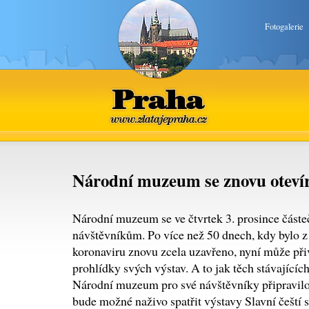
Fotogalerie
Praha
www.zlatajepraha.cz
Národní muzeum se znovu oteví
Národní muzeum se ve čtvrtek 3. prosince částe
návštěvníkům. Po více než 50 dnech, kdy bylo z 
koronaviru znovu zcela uzavřeno, nyní může přiv
prohlídky svých výstav. A to jak těch stávajících
Národní muzeum pro své návštěvníky připravilo
bude možné naživo spatřit výstavy Slavní čeští 