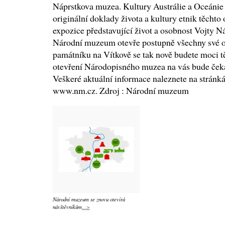
Náprstkova muzea. Kultury Austrálie a Oceánie –
originální doklady života a kultury etnik těchto 
expozice představující život a osobnost Vojty Ná
Národní muzeum otevře postupně všechny své o
památníku na Vítkově se tak nově budete moci tě
otevření Národopisného muzea na vás bude čeka
Veškeré aktuální informace naleznete na strán
www.nm.cz. Zdroj : Národní muzeum
Národní muzeum se znovu otevírá
návštěvníkům
...>