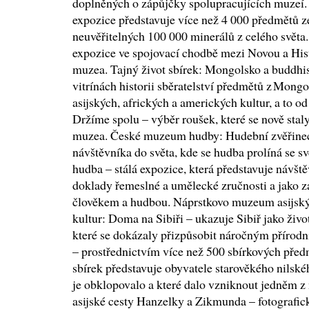
doplněných o zápůjčky spolupracujících muzeí. 
expozice představuje více než 4 000 předmětů ze 
neuvěřitelných 100 000 minerálů z celého světa
expozice ve spojovací chodbě mezi Novou a Hi
muzea. Tajný život sbírek: Mongolsko a buddhi
vitrínách historii sběratelství předmětů z Mon
asijských, afrických a amerických kultur, a to od
Držíme spolu – výběr roušek, které se nově stal
muzea. České muzeum hudby: Hudební zvěřinec 
návštěvníka do světa, kde se hudba prolíná se sv
hudba – stálá expozice, která představuje návšt
doklady řemeslné a umělecké zručnosti a jako z
člověkem a hudbou. Náprstkovo muzeum asijský
kultur: Doma na Sibiři – ukazuje Sibiř jako živ
které se dokázaly přizpůsobit náročným příro
– prostřednictvím více než 500 sbírkových před
sbírek představuje obyvatele starověkého nilskéh
je obklopovalo a které dalo vzniknout jedněm z n
asijské cesty Hanzelky a Zikmunda – fotografic