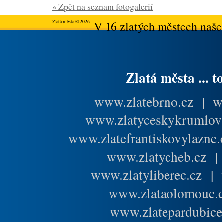
« Zpět na seznam fotogalerií
Zlatá města © 2026
V 16 zlatých městech našeh
Zlatá města ... t
www.zlatebrno.cz
|
w
www.zlatyceskykrumlov
www.zlatefrantiskovylazne.
www.zlatycheb.cz
www.zlatyliberec.cz
|
www.zlataolomouc.
www.zlatepardubice