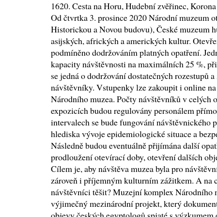
1620. Cesta na Horu, Hudební zvěřinec, Korona
Od čtvrtka 3. prosince 2020 Národní muzeum ot
Historickou a Novou budovu), České muzeum 
asijských, afrických a amerických kultur. Otevř
podmíněno dodržováním platných opatření. Jedn
kapacity návštěvnosti na maximálních 25 %, při
se jedná o dodržování dostatečných rozestupů a 
návštěvníky. Vstupenky lze zakoupit i online na
Národního muzea. Počty návštěvníků v celých ob
expozicích budou regulovány personálem přímo 
intervalech se bude fungování návštěvnického 
hlediska vývoje epidemiologické situace a bezpe
Následně budou eventuálně přijímána další opat
prodloužení otevírací doby, otevření dalších o
Cílem je, aby návštěva muzea byla pro návštěv
zároveň i příjemným kulturním zážitkem. A na 
návštěvníci těšit? Muzejní komplex Národního 
výjimečný mezinárodní projekt, který dokument
objevy českých egyptologů spjaté s výzkumem 