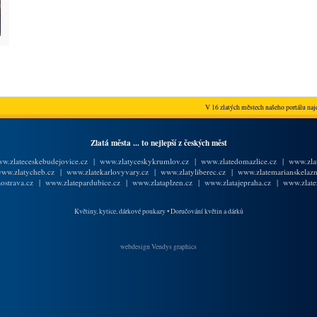
V 16 zlatých městech našeho portálu najd
Zlatá města ... to nejlepší z českých měst
w.zlateceskebudejovice.cz
|
www.zlatyceskykrumlov.cz
|
www.zlatedomazlice.cz
|
www.zlat
ww.zlatycheb.cz
|
www.zlatekarlovyvary.cz
|
www.zlatyliberec.cz
|
www.zlatemarianskelazn
ostrava.cz
|
www.zlatepardubice.cz
|
www.zlataplzen.cz
|
www.zlatajepraha.cz
|
www.zlate
Květiny, kytice, dárkové poukazy
•
Doručování květin a dárků
webdesign Vendys graphics