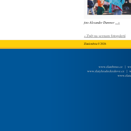
foto Alexander Dummer
...>
« Zpět na seznam fotogalerií
Zlatá města © 2026
www.zlatebrno.cz
|
ww
www.zlatyhradeckralove.cz
|
w
www.zlata