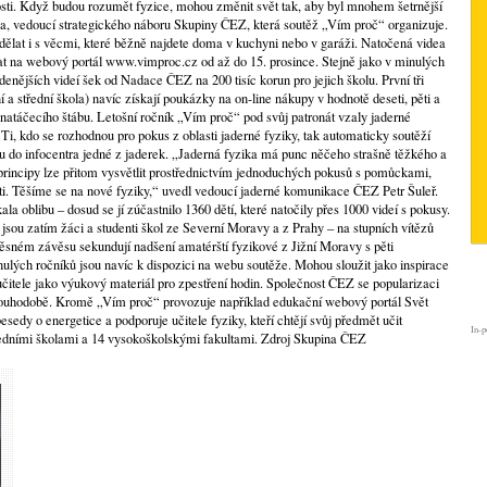
osti. Když budou rozumět fyzice, mohou změnit svět tak, aby byl mnohem šetrnější
ca, vedoucí strategického náboru Skupiny ČEZ, která soutěž „Vím proč“ organizuje.
dělat i s věcmi, které běžně najdete doma v kuchyni nebo v garáži. Natočená videa
at na webový portál www.vimproc.cz od až do 15. prosince. Stejně jako v minulých
enějších videí šek od Nadace ČEZ na 200 tisíc korun pro jejich školu. První tři
 a střední škola) navíc získají poukázky na on-line nákupy v hodnotě deseti, pěti a
a natáčecího štábu. Letošní ročník „Vím proč“ pod svůj patronát vzaly jaderné
i, kdo se rozhodnou pro pokus z oblasti jaderné fyziky, tak automaticky soutěží
du do infocentra jedné z jaderek. „Jaderná fyzika má punc něčeho strašně těžkého a
 principy lze přitom vysvětlit prostřednictvím jednoduchých pokusů s pomůckami,
i. Těšíme se na nové fyziky,“ uvedl vedoucí jaderné komunikace ČEZ Petr Šuleř.
la oblibu – dosud se jí zúčastnilo 1360 dětí, které natočily přes 1000 videí s pokusy.
jsou zatím žáci a studenti škol ze Severní Moravy a z Prahy – na stupních vítězů
těsném závěsu sekundují nadšení amatérští fyzikové z Jižní Moravy s pěti
lých ročníků jsou navíc k dispozici na webu soutěže. Mohou sloužit jako inspirace
 učitele jako výukový materiál pro zpestření hodin. Společnost ČEZ se popularizaci
ouhodobě. Kromě „Vím proč“ provozuje například edukační webový portál Svět
besedy o energetice a podporuje učitele fyziky, kteří chtějí svůj předmět učit
In-p
ředními školami a 14 vysokoškolskými fakultami. Zdroj Skupina ČEZ