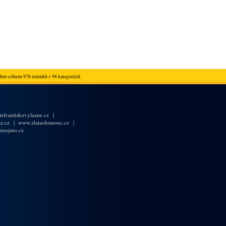
ete celkem 978 inzerátů v 98 kategoriích.
efrantiskovylazne.cz
|
e.cz
|
www.zlataolomouc.cz
|
znojmo.cz