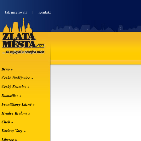
|
Jak inzerovat?
|
Kontakt
Zlatá města
... to nejlepší z
českých měst
Brno »
České Budějovice »
Český Krumlov »
Domažlice »
Františkovy Lázně »
Hradec Králové »
Cheb »
Karlovy Vary »
Liberec »