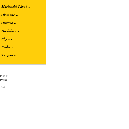
Mariánské Lázně »
Olomouc »
Ostrava »
Pardubice »
Plzeň »
Praha »
Znojmo »
Počasí
Praha
očasí