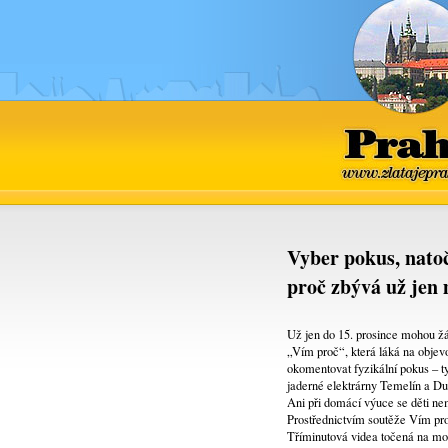
Praha
www.zlatajepra
Vyber pokus, natoč
proč zbývá už jen 
Už jen do 15. prosince mohou žác
„Vím proč“, která láká na objevo
okomentovat fyzikální pokus – ty
jaderné elektrárny Temelín a Du
Ani při domácí výuce se děti ne
Prostřednictvím soutěže Vím pro
Tříminutová videa točená na mob