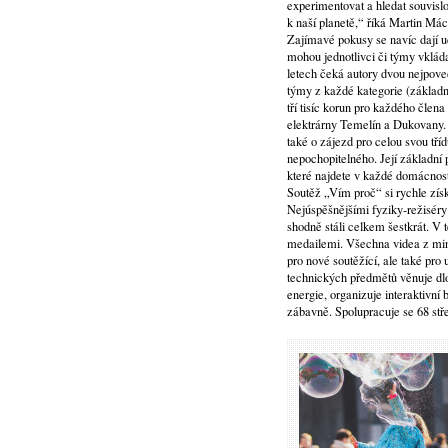
experimentovat a hledat souvisl
k naší planetě,“ říká Martin Má
Zajímavé pokusy se navíc dají u
mohou jednotlivci či týmy vklád
letech čeká autory dvou nejpoved
týmy z každé kategorie (základní
tří tisíc korun pro každého člen
elektrárny Temelín a Dukovany. T
také o zájezd pro celou svou tří
nepochopitelného. Její základní
které najdete v každé domácnost
Soutěž „Vím proč“ si rychle získa
Nejúspěšnějšími fyziky-režiséry 
shodně stáli celkem šestkrát. V 
medailemi. Všechna videa z minu
pro nové soutěžící, ale také pro
technických předmětů věnuje dl
energie, organizuje interaktivní 
zábavně. Spolupracuje se 68 st