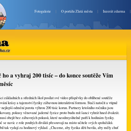
Fotogalerie
|
O portálu Zlatá města
|
Inzerát zdarma
ha.cz
 ho a vyhraj 200 tisíc – do konce soutěže Vím
měsíc
i základních a středních škol posílat své video příspěvky do oblíbené soutěže
vání krásy a tajemství fyziky zábavnou interaktivní formou. Stačí natočit a vtipně
 nejlepší odmění porota výhrou 200 tisíc korun. Partnery letošního ročníku jsou
kovany, pokusy věnované jaderné fyzice proto budu mít šanci vyhrát hned dvakrát.
musí obejít bez zábavných pokusů, které neodmyslitelně patří k hodinám fyziky.
č se navíc z role pouhých diváků přesouvají na místo učitele svých spolužáků.
il tak vydají za hodinový výklad. „Chceme, aby fyzika děti bavila, aby měly chuť