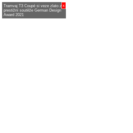
x
Tramvaj T3 Coupé si veze zlato z
prestižní soutěže German Design
Award 2021