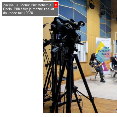
x
Začíná 37. ročník Prix Bohemia
Radio. Přihlášky je možné zasílat
do konce roku 2020