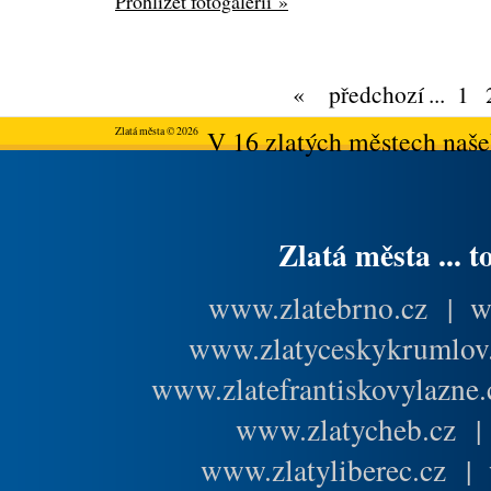
Prohlížet fotogalerii »
«
předchozí
...
1
Zlatá města © 2026
V 16 zlatých městech našeh
Zlatá města ... t
www.zlatebrno.cz
|
w
www.zlatyceskykrumlov
www.zlatefrantiskovylazne.
www.zlatycheb.cz
www.zlatyliberec.cz
|