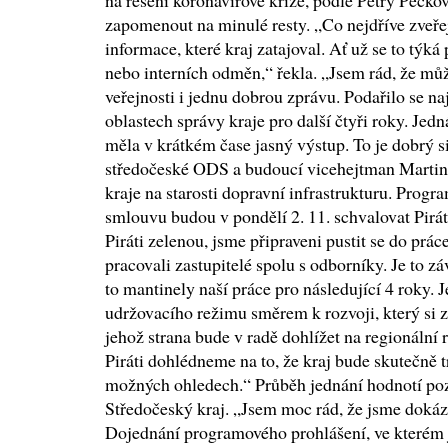
na řešení koronavirové krize, podle Petry Pecko
zapomenout na minulé resty. „Co nejdříve zveř
informace, které kraj zatajoval. Ať už se to týk
nebo interních odměn,“ řekla. „Jsem rád, že mů
veřejnosti i jednu dobrou zprávu. Podařilo se n
oblastech správy kraje pro další čtyři roky. Jedn
měla v krátkém čase jasný výstup. To je dobrý s
středočeské ODS a budoucí vicehejtman Martin
kraje na starosti dopravní infrastrukturu. Progr
smlouvu budou v pondělí 2. 11. schvalovat Pirát
Piráti zelenou, jsme připraveni pustit se do pr
pracovali zastupitelé spolu s odborníky. Je to 
to mantinely naší práce pro následující 4 roky. J
udržovacího režimu směrem k rozvoji, který si za
jehož strana bude v radě dohlížet na regionální
Piráti dohlédneme na to, že kraj bude skutečně 
možných ohledech.“ Průběh jednání hodnotí poz
Středočeský kraj. „Jsem moc rád, že jsme dokáz
Dojednání programového prohlášení, ve kterém