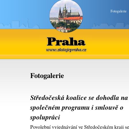
Fotogalerie
Praha
www.zlatajepraha.cz
Fotogalerie
Středočeská koalice se dohodla na
společném programu i smlouvě o
spolupráci
Povolební vyjednávání ve Středočeském kraji se