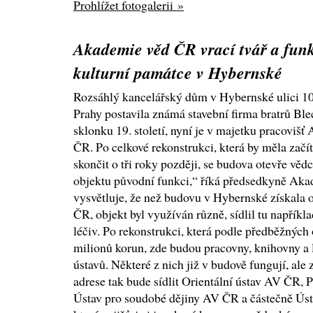
Prohlížet fotogalerii »
Akademie věd ČR vrací tvář a fun
kulturní památce v Hybernské
Rozsáhlý kancelářský dům v Hybernské ulici 10
Prahy postavila známá stavební firma bratrů Bl
sklonku 19. století, nyní je v majetku pracoviš
ČR. Po celkové rekonstrukci, která by měla začít
skončit o tři roky později, se budova otevře věd
objektu původní funkci,“ říká předsedkyně Ak
vysvětluje, že než budovu v Hybernské získala
ČR, objekt byl využíván různě, sídlil tu napříkl
léčiv. Po rekonstrukci, která podle předběžnýc
milionů korun, zde budou pracovny, knihovny a
ústavů. Některé z nich již v budově fungují, al
adrese tak bude sídlit Orientální ústav AV ČR,
Ústav pro soudobé dějiny AV ČR a částečně Ús