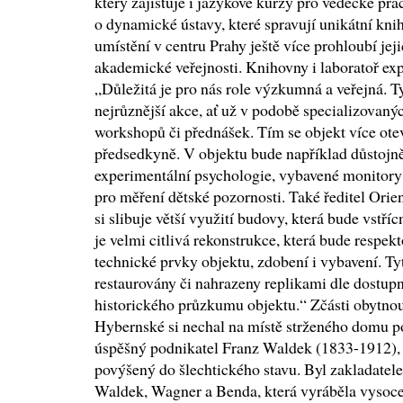
který zajišťuje i jazykové kurzy pro vědecké pr
o dynamické ústavy, které spravují unikátní kni
umístění v centru Prahy ještě více prohloubí je
akademické veřejnosti. Knihovny i laboratoř ex
„Důležitá je pro nás role výzkumná a veřejná. T
nejrůznější akce, ať už v podobě specializovan
workshopů či přednášek. Tím se objekt více otev
předsedkyně. V objektu bude například důstojněj
experimentální psychologie, vybavené monitory
pro měření dětské pozornosti. Také ředitel Ori
si slibuje větší využití budovy, která bude vstří
je velmi citlivá rekonstrukce, která bude respek
technické prvky objektu, zdobení i vybavení. T
restaurovány či nahrazeny replikami dle dostup
historického průzkumu objektu.“ Zčásti obytnou
Hybernské si nechal na místě strženého domu p
úspěšný podnikatel Franz Waldek (1833-1912), k
povýšený do šlechtického stavu. Byl zakladatel
Waldek, Wagner a Benda, která vyráběla vysoce