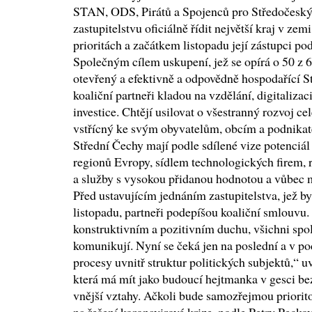
STAN, ODS, Pirátů a Spojenců pro Středočeský k
zastupitelstvu oficiálně řídit největší kraj v z
prioritách a začátkem listopadu její zástupci p
Společným cílem uskupení, jež se opírá o 50 z 6
otevřený a efektivně a odpovědně hospodařící S
koaliční partneři kladou na vzdělání, digitalizac
investice. Chtějí usilovat o všestranný rozvoj ce
vstřícný ke svým obyvatelům, obcím a podnikat
Střední Čechy mají podle sdílené vize potenciál 
regionů Evropy, sídlem technologických firem,
a služby s vysokou přidanou hodnotou a vůbec m
Před ustavujícím jednáním zastupitelstva, jež b
listopadu, partneři podepíšou koaliční smlouvu.
konstruktivním a pozitivním duchu, všichni spo
komunikují. Nyní se čeká jen na poslední a v po
procesy uvnitř struktur politických subjektů,“ 
která má mít jako budoucí hejtmanka v gesci bez
vnější vztahy. Ačkoli bude samozřejmou priorito