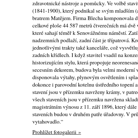
zdravotnické nástroje a pomůcky. Ve volbě stavi
(1841-1900), který podnikal se svým mladším 
bratrem Matějem. Firma Blecha komponovala dů
celkové ploše 44 587 metrů čtverečních má dvě v
které sahají téměř k Senovážnému náměstí. Zat
nadzemních podlaží, zadní část je třípatrová. 
jednotlivými trakty také kanceláře, což vysvětlu
zadních křídlech. I když stavitel vsadil na konze
historizujícím stylu, která propojuje neorenesa
secesním dekorem, budova byla velmi moderní v 
disponovala výtahy, plynovým osvětlením i spl
dokonce i parovodní kotelnu ústředního topení a
stavení jsou v přízemku navrženy krámy, v patre
všech staveních jsou v přízemku navržena skladi
magistrátním výnosu z 11. září 1896, který dále 
staveních budou v druhém patře úřadovny. V prů
vytahovadlo.“
Prohlížet fotogalerii »