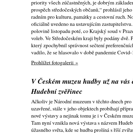
priority všech zúčastněných, je dobrým základe
prospěch středočeských občanů,“ prohlásil jeho l
radním pro kulturu, památky a cestovní ruch. N
oficiálně uvedeno na ustavujícím zastupitelstvu
polovině listopadu poté, co Krajský soud v Praz
voleb. Ve Středočeském kraji byly podány dvě. 
který zpochybnil správnost sečtení preferenčníc
vadilo, že se hlasovalo v době pandemie Covid-
Prohlížet fotogalerii »
V Českém muzeu hudby už na vás 
Hudební zvěřinec
Ačkoliv je Národní muzeum v těchto dnech pro 
uzavřené, stále v jeho objektech probíhají přípr
nové výstavy a nejinak tomu je i v Českém muz
Tam nyní vznikla nová výstava s názvem Hudební
úžasného světa, kde se hudba prolíná s říší zvíř