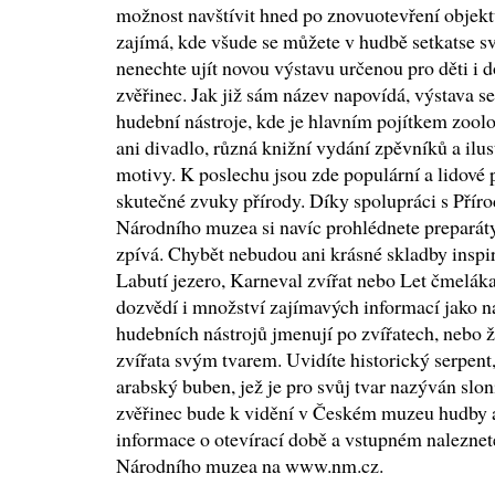
možnost navštívit hned po znovuotevření obje
zajímá, kde všude se můžete v hudbě setkatse svě
nenechte ujít novou výstavu určenou pro děti i
zvěřinec. Jak již sám název napovídá, výstava 
hudební nástroje, kde je hlavním pojítkem zool
ani divadlo, různá knižní vydání zpěvníků a ilu
motivy. K poslechu jsou zde populární a lidové p
skutečné zvuky přírody. Díky spolupráci s Př
Národního muzea si navíc prohlédnete preparáty 
zpívá. Chybět nebudou ani krásné skladby inspir
Labutí jezero, Karneval zvířat nebo Let čmeláka
dozvědí i množství zajímavých informací jako na
hudebních nástrojů jmenují po zvířatech, nebo 
zvířata svým tvarem. Uvidíte historický serpent
arabský buben, jež je pro svůj tvar nazýván sl
zvěřinec bude k vidění v Českém muzeu hudby 
informace o otevírací době a vstupném naleznete
Národního muzea na www.nm.cz.