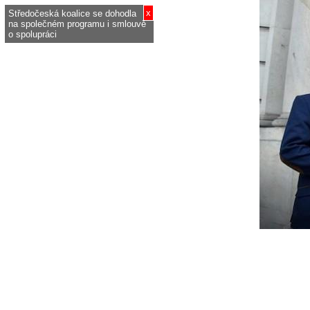
x
Středočeská koalice se dohodla
na společném programu i smlouvě
o spolupráci