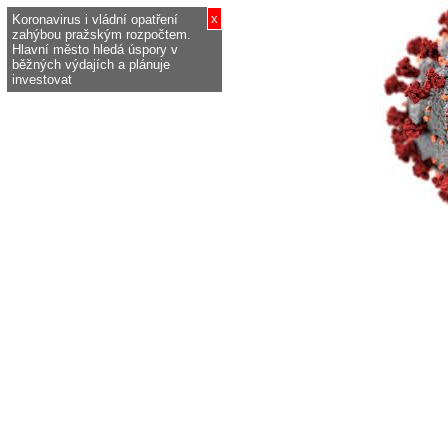
x
Koronavirus i vládní opatření
zahýbou pražským rozpočtem.
Hlavní město hledá úspory v
běžných výdajích a plánuje
investovat