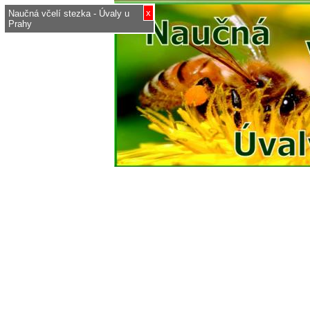
x
Naučná včelí stezka - Úvaly u
Prahy