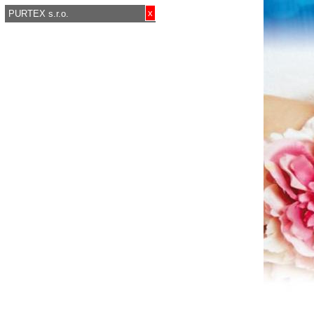
x
PURTEX s.r.o.