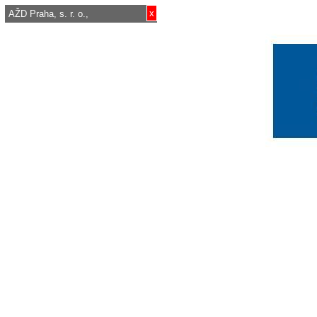
x
AŽD Praha, s. r. o.,