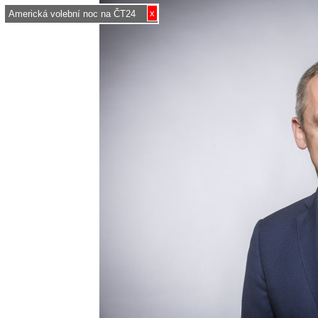
x
Americká volební noc na ČT24